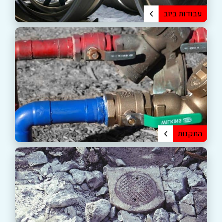
עבודות ביוב
מפריד שומנים
החלפת צנרת ביוב
תיקון והחלפת שוחות ביוב ובורות ביוב
התקנות
התקנת ספרינקלרים (ברז כיבוי אש)
התקנת שעון מים
משאבות ביוב למרתפים