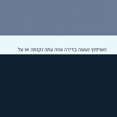
השיפוץ נעשה בדירה שזה עתה נקנתה או על
מנת לחדש ולשפר את מראהו של הבית הקיים.
שיפוץ הבית נעשה לאחר גיבוש ההחלטות בנוגע
למקום הספציפי בבית בו יעשה השיפוץ ובנוגע
לצורה ולאופי של תוצר הבנייה המתוכנן.
ובכן, החלטתם שברצונכם לבצע שיפוצים
בביתכם? הזמן הגיע.
שיפוץ חדר אמבטיה – שלבים